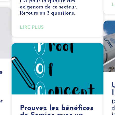
l’IA pour la qualité des
L
exigences de ce secteur.
Retours en 3 questions.
LIRE PLUS
e
de
D
Prouvez les bénéfices
d
i