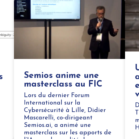
Semios anime une
s
a
masterclass au FIC
v
Lors du dernier Forum
International sur la
D
Cybersécurité à Lille, Didier
T
Mascarelli, co-dirigeant
m
Semios.ai, a animé une
H
masterclass sur les apports de