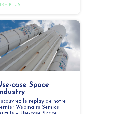
IRE PLUS
Use-case Space
Industry
écouvrez le replay de notre
ernier Webinaire Semios
ntitulé « Use-case Space