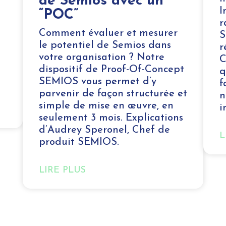
de Semios avec un
I
“POC”
r
Comment évaluer et mesurer
S
le potentiel de Semios dans
r
votre organisation ? Notre
C
dispositif de Proof-Of-Concept
q
SEMIOS vous permet d’y
f
parvenir de façon structurée et
n
simple de mise en œuvre, en
i
seulement 3 mois. Explications
d’Audrey Speronel, Chef de
L
produit SEMIOS.
LIRE PLUS