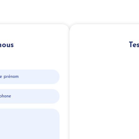
nous
Te